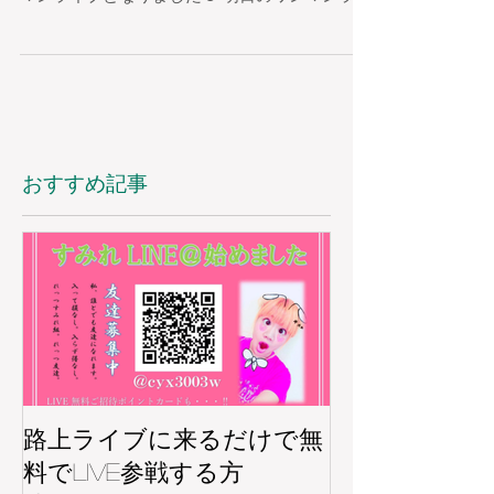
ブでの注意事項、物販についてなどお知らせし
ます！ すみれONE MAN LIVE～for You is for
Me～ 会場...
おすすめ記事
路上ライブに来るだけで無
料でLIVE参戦する方