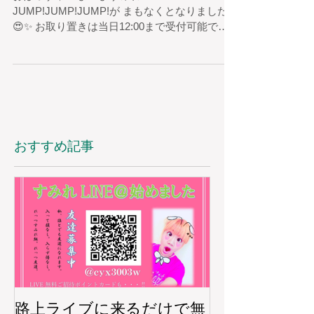
JUMP!JUMP!JUMP!が まもなくとなりました
😍✨ お取り置きは当日12:00まで受付可能です❣️
滑り込み参戦の方は
songstressmile@gmail.com へ...
おすすめ記事
路上ライブに来るだけで無