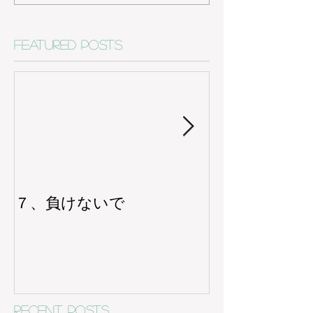
Featured Posts
７、負けないで
６、一人
Recent Posts