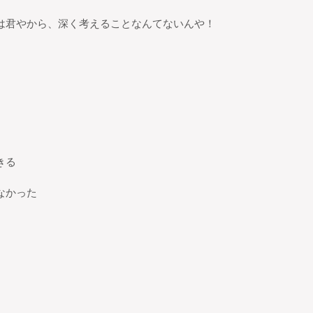
は君やから、深く考えることなんてないんや！
きる
なかった