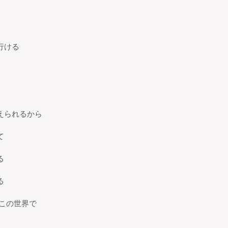
行ける
えられるから
て
る
る
この世界で