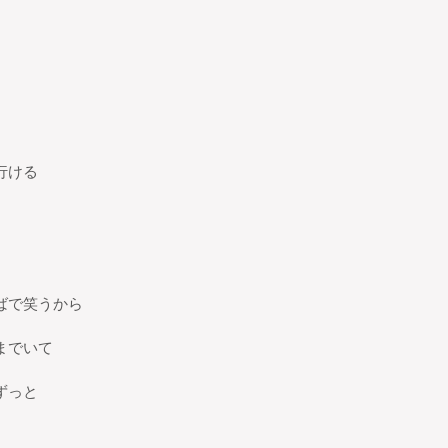
行ける
ばで笑うから
までいて
ずっと