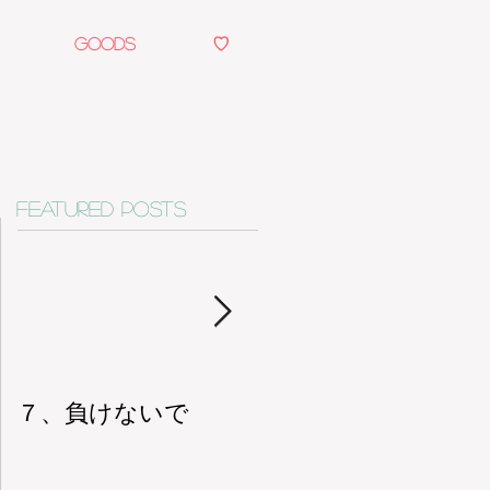
Goods
♡
Featured Posts
７、負けないで
６、一人