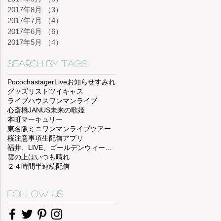
2017年8月
（3）
3件の記事
2017年7月
（4）
4件の記事
2017年6月
（6）
6件の記事
2017年5月
（4）
4件の記事
Search By Tags
Pococha
stagerLive
お知らせ
すみれ
グッズリスト
ツイキャス
ライブハウス
ワンマンライブ
心斎橋JANUS
未来の歌姫
本町マーキュリー
東名阪ミニワンマンライブツアー
桜
注意事項
生配信アプリ
福井、LIVE、ゴールデンウィーク、西山公園、福井chop
雲の上はいつも晴れ
２４時間半連続配信
Follow Us