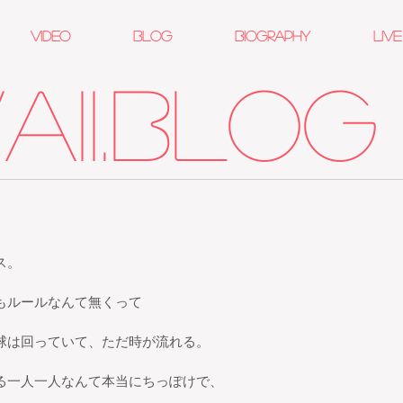
VIDEO
Blog
Biography
Live
ii.BLOG
ス。
もルールなんて無くって
球は回っていて、ただ時が流れる。
る一人一人なんて本当にちっぽけで、